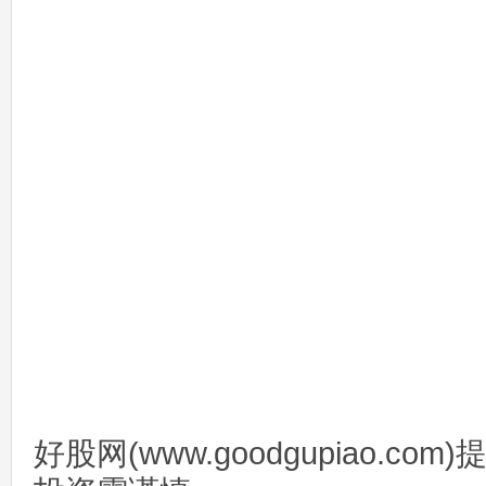
好股网(www.goodgupiao.c