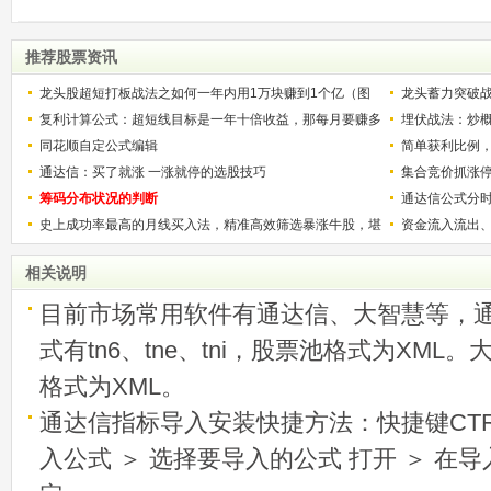
推荐股票资讯
龙头股超短打板战法之如何一年内用1万块赚到1个亿（图
龙头蓄力突破
解）
复利计算公式：超短线目标是一年十倍收益，那每月要赚多
的技巧（图解
埋伏战法：炒
少？
同花顺自定公式编辑
简单获利比例
通达信：买了就涨 一涨就停的选股技巧
用
集合竞价抓涨
筹码分布状况的判断
通达信公式分
史上成功率最高的月线买入法，精准高效筛选暴涨牛股，堪
资金流入流出
称选股法宝！
相关说明
目前市场常用软件有通达信、大智慧等，
式有tn6、tne、tni，股票池格式为XML
格式为XML。
通达信指标导入安装快捷方法：快捷键CTRL
入公式 ＞ 选择要导入的公式 打开 ＞ 在