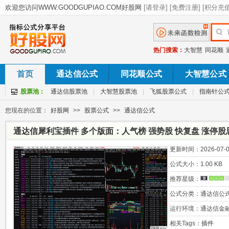
热门搜索：
大智慧
同花顺
首页
通达信公式
同花顺公式
大智慧公式
股票池：
通达信股票池
|
大智慧股票池
|
飞狐股票公式
|
指南针公
您现在的位置：
好股网
>>
股票公式
>>
通达信公式
通达信犀利宝插件 多个版面：人气榜 强势股 快复盘 涨停
更新时间：
2026-07-0
公式大小：
1.00 KB
推荐星级：
公式分类：
通达信公
运行环境：
通达信金
相关Tags：
插件