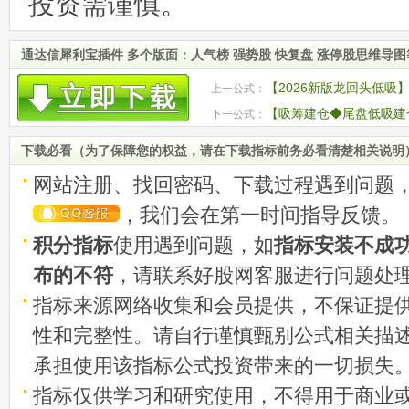
投资需谨慎。
通达信犀利宝插件 多个版面：人气榜 强势股 快复盘 涨停股思维导
【2026新版龙回头低吸
上一公式：
调后的二次上涨机会
【吸筹建仓◆尾盘低吸建
下一公式：
原理 超强尾盘抓启动点
下载必看（为了保障您的权益，请在下载指标前务必看清楚相关说明
网站注册、找回密码、下载过程遇到问题
，我们会在第一时间指导反馈。
积分指标
使用遇到问题，如
指标安装不成
布的不符
，请联系好股网客服进行问题处
指标来源网络收集和会员提供，不保证提
性和完整性。请自行谨慎甄别公式相关描
承担使用该指标公式投资带来的一切损失
指标仅供学习和研究使用，不得用于商业