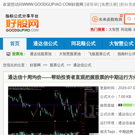
热门搜索：
大智慧
同花顺
首页
通达信公式
同花顺公式
大智慧公式
股票池：
通达信股票池
|
大智慧股票池
|
飞狐股票公式
|
指南针公
您现在的位置：
好股网
>>
股票公式
>>
通达信公式
通达信十周均价——帮助投资者直观把握股票的中期运行方向
更新时间：
2026-07-0
公式大小：
7.00 KB
推荐星级：
公式分类：
通达信公
运行环境：
通达信金
相关Tags：
中期趋势