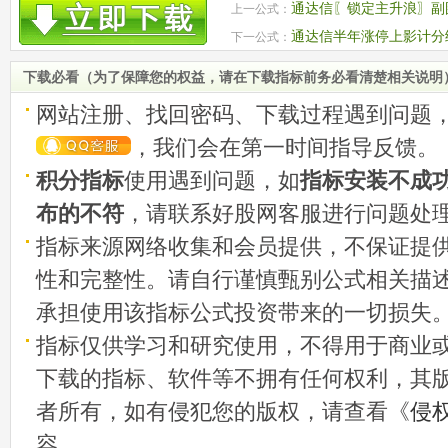
通达信〖锁定主升浪〗副图
上一公式：
的短线潜力标的
通达信半年涨停上影计分
下一公式：
上方抛压大小 源码
下载必看（为了保障您的权益，请在下载指标前务必看清楚相关说明
网站注册、找回密码、下载过程遇到问题
，我们会在第一时间指导反馈。
积分指标
使用遇到问题，如
指标安装不成
布的不符
，请联系好股网客服进行问题处
指标来源网络收集和会员提供，不保证提
性和完整性。请自行谨慎甄别公式相关描
承担使用该指标公式投资带来的一切损失
指标仅供学习和研究使用，不得用于商业
下载的指标、软件等不拥有任何权利，其
者所有，如有侵犯您的版权，请查看《
侵
容。