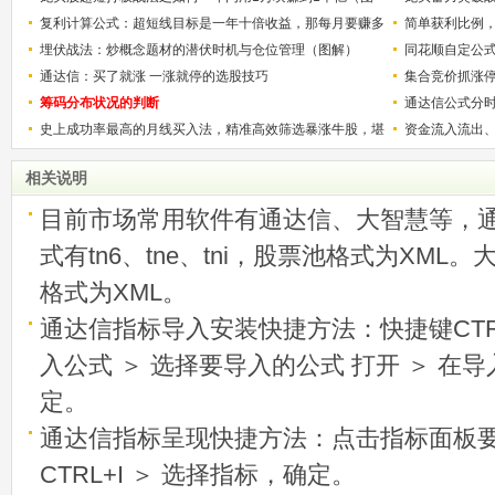
解）
复利计算公式：超短线目标是一年十倍收益，那每月要赚多
的技巧（图解
简单获利比例
少？
埋伏战法：炒概念题材的潜伏时机与仓位管理（图解）
用
同花顺自定公
通达信：买了就涨 一涨就停的选股技巧
集合竞价抓涨
筹码分布状况的判断
通达信公式分
史上成功率最高的月线买入法，精准高效筛选暴涨牛股，堪
资金流入流出
称选股法宝！
相关说明
目前市场常用软件有通达信、大智慧等，
式有tn6、tne、tni，股票池格式为XML
格式为XML。
通达信指标导入安装快捷方法：快捷键CTRL
入公式 ＞ 选择要导入的公式 打开 ＞ 在
定。
通达信指标呈现快捷方法：点击指标面板
CTRL+I ＞ 选择指标，确定。