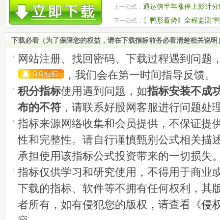
通达信半年涨停上影计分
上一公式：
上方抛压大小 源码
〖鸭形蓄势〗全程监测“
下一公式：
（尝试）”的过程
下载必看（为了保障您的权益，请在下载指标前务必看清楚相关说明
网站注册、找回密码、下载过程遇到问题
，我们会在第一时间指导反馈。
积分指标
使用遇到问题，如
指标安装不成
布的不符
，请联系好股网客服进行问题处
指标来源网络收集和会员提供，不保证提
性和完整性。请自行谨慎甄别公式相关描
承担使用该指标公式投资带来的一切损失
指标仅供学习和研究使用，不得用于商业
下载的指标、软件等不拥有任何权利，其
者所有，如有侵犯您的版权，请查看《
侵