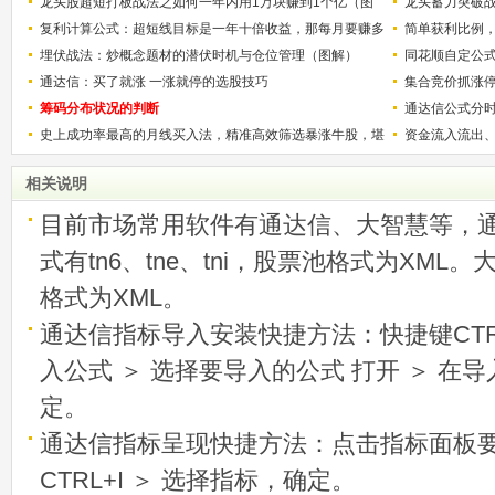
龙头股超短打板战法之如何一年内用1万块赚到1个亿（图
龙头蓄力突破
解）
复利计算公式：超短线目标是一年十倍收益，那每月要赚多
的技巧（图解
简单获利比例
少？
埋伏战法：炒概念题材的潜伏时机与仓位管理（图解）
用
同花顺自定公
通达信：买了就涨 一涨就停的选股技巧
集合竞价抓涨
筹码分布状况的判断
通达信公式分
史上成功率最高的月线买入法，精准高效筛选暴涨牛股，堪
资金流入流出
称选股法宝！
相关说明
目前市场常用软件有通达信、大智慧等，
式有tn6、tne、tni，股票池格式为XML
格式为XML。
通达信指标导入安装快捷方法：快捷键CTRL
入公式 ＞ 选择要导入的公式 打开 ＞ 在
定。
通达信指标呈现快捷方法：点击指标面板
CTRL+I ＞ 选择指标，确定。