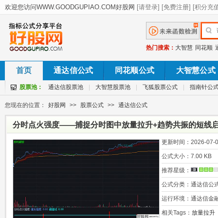
热门搜索：
大智慧
同花顺
首页
通达信公式
同花顺公式
大智慧公式
股票池：
通达信股票池
|
大智慧股票池
|
飞狐股票公式
|
指南针公
您现在的位置：
好股网
>>
股票公式
>>
通达信公式
分时点火强度——捕捉分时图中放量拉升+趋势共振的短线启
源码
更新时间：
2026-07-0
公式大小：
7.00 KB
推荐星级：
公式分类：
通达信公
运行环境：
通达信金
相关Tags：
放量拉升