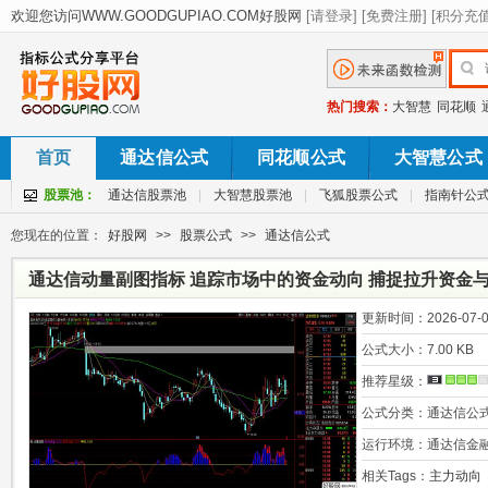
热门搜索：
大智慧
同花顺
首页
通达信公式
同花顺公式
大智慧公式
股票池：
通达信股票池
|
大智慧股票池
|
飞狐股票公式
|
指南针公
您现在的位置：
好股网
>>
股票公式
>>
通达信公式
通达信动量副图指标 追踪市场中的资金动向 捕捉拉升资金
况
更新时间：
2026-07-0
公式大小：
7.00 KB
推荐星级：
公式分类：
通达信公
运行环境：
通达信金
相关Tags：
主力动向