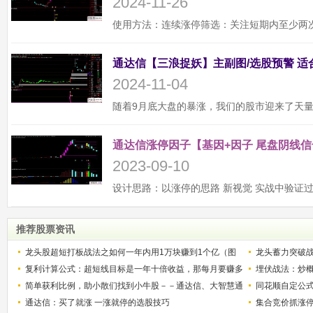
2024-11-26
2024-11-04
通达信涨停因子【基因+因子 尾盘阴线信
2023-09-10
推荐股票资讯
龙头股超短打板战法之如何一年内用1万块赚到1个亿（图
龙头蓄力突破
解）
复利计算公式：超短线目标是一年十倍收益，那每月要赚多
的技巧（图解
埋伏战法：炒
少？
简单获利比例，助小散们找到小牛股－－通达信、大智慧通
同花顺自定公
用
通达信：买了就涨 一涨就停的选股技巧
集合竞价抓涨