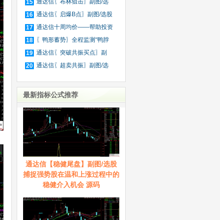
股
通达信〖布林狙击〗副图/选
15
股
通达信〖启爆B点〗副图/选股
16
通达信十周均价——帮助投资
17
者
〖鸭形蓄势〗全程监测“鸭脖
18
（
通达信〖突破共振买点〗副
19
图/
通达信〖超卖共振〗副图/选
20
股
最新指标公式推荐
通达信【稳健尾盘】副图/选股
捕捉强势股在温和上涨过程中的
稳健介入机会 源码