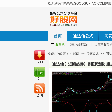
首页
通达信公式
同
股票池：
通达信股票池
|
大智慧股票
您现在的位置：
好股网
>>
股票公式
>>
通
通达信〖短频起爆〗副图/选股 