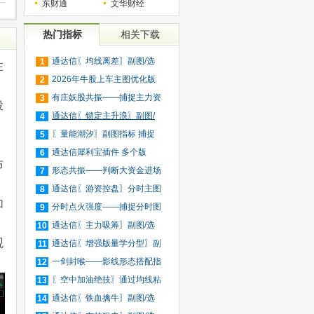
东财通
文华财经
热门指标
相关下载
通达信〖均线离差〗副图/选
1
在
股
2026年牛股上车主图优化版
2
指标
有庄妖股共振——捕捉主力资
3
投
金
通达信〖锁定主升浪〗副图/
4
选
〖量能潮汐〗副图指标 捕捉
5
资
通达信犀利宝插件 多个版
6
布
面：
形态共振——判断大资金进场
7
和
通达信〖游资控盘〗分时主图
8
加
指
分时点火强度——捕捉分时图
9
中
通达信〖主力吸筹〗副图/选
10
观
股
通达信〖增强版量学分型〗副
11
图
一剑封喉——影线形态搭配指
12
标
〖空中加油绝技〗通过均线粘
13
合
通达信〖铁血擒牛〗副图/选
14