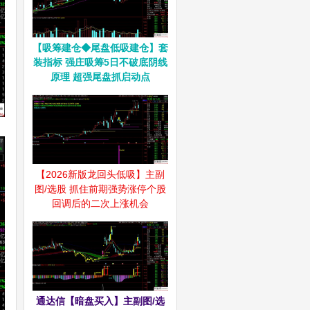
【吸筹建仓◆尾盘低吸建仓】套
装指标 强庄吸筹5日不破底阴线
原理 超强尾盘抓启动点
【2026新版龙回头低吸】主副
图/选股 抓住前期强势涨停个股
回调后的二次上涨机会
通达信【暗盘买入】主副图/选