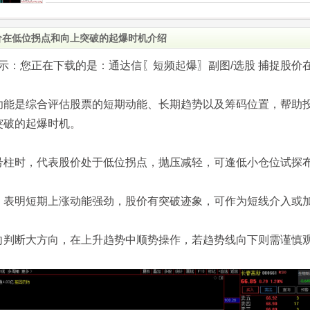
价在低位拐点和向上突破的起爆时机介绍
.com)提示：您正在下载的是：通达信〖短频起爆〗副图/选股 捕捉股价
功能是综合评估股票的短期动能、长期趋势以及筹码位置，帮助
突破的起爆时机。
号柱时，代表股价处于低位拐点，抛压减轻，可逢低小仓位试探
，表明短期上涨动能强劲，股价有突破迹象，可作为短线介入或
向判断大方向，在上升趋势中顺势操作，若趋势线向下则需谨慎