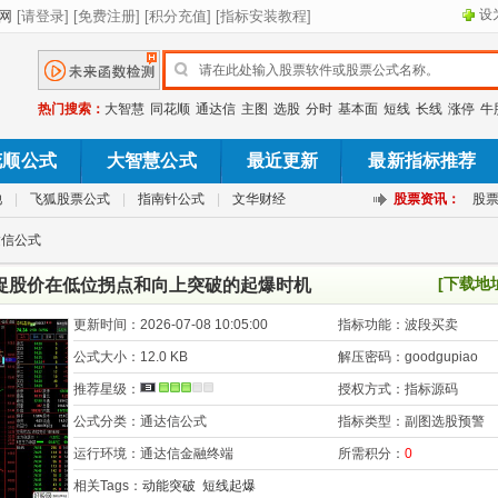
设
热门搜索：
大智慧
同花顺
通达信
主图
选股
分时
基本面
短线
长线
涨停
牛
花顺公式
大智慧公式
最近更新
最新指标推荐
池
|
飞狐股票公式
|
指南针公式
|
文华财经
股票资讯：
股
达信公式
[下载地
捕捉股价在低位拐点和向上突破的起爆时机
更新时间：
2026-07-08 10:05:00
指标功能：
波段买卖
公式大小：
12.0 KB
解压密码：
goodgupiao
推荐星级：
授权方式：
指标源码
公式分类：
通达信公式
指标类型：
副图选股预警
运行环境：
通达信金融终端
所需积分：
0
相关Tags：
动能突破
短线起爆