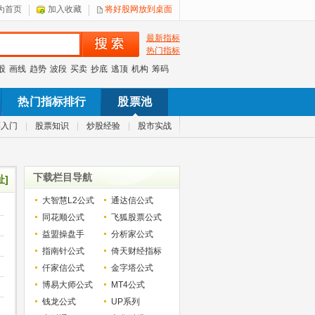
为首页
加入收藏
将好股网放到桌面
最新指标
热门指标
股
画线
趋势
波段
买卖
抄底
逃顶
机构
筹码
热门指标排行
股票池
票入门
|
股票知识
|
炒股经验
|
股市实战
下载栏目导航
址]
大智慧L2公式
通达信公式
同花顺公式
飞狐股票公式
益盟操盘手
分析家公式
指南针公式
倚天财经指标
仟家信公式
金字塔公式
博易大师公式
MT4公式
钱龙公式
UP系列