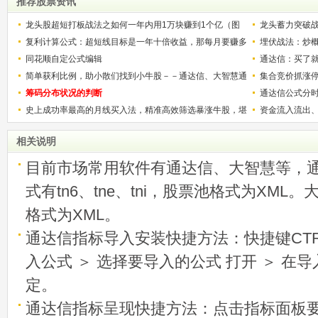
推荐股票资讯
龙头股超短打板战法之如何一年内用1万块赚到1个亿（图
龙头蓄力突破
解）
复利计算公式：超短线目标是一年十倍收益，那每月要赚多
的技巧（图解
埋伏战法：炒
少？
同花顺自定公式编辑
通达信：买了就
简单获利比例，助小散们找到小牛股－－通达信、大智慧通
集合竞价抓涨
用
筹码分布状况的判断
通达信公式分
史上成功率最高的月线买入法，精准高效筛选暴涨牛股，堪
资金流入流出
称选股法宝！
相关说明
目前市场常用软件有通达信、大智慧等，
式有tn6、tne、tni，股票池格式为XML
格式为XML。
通达信指标导入安装快捷方法：快捷键CTRL
入公式 ＞ 选择要导入的公式 打开 ＞ 在
定。
通达信指标呈现快捷方法：点击指标面板