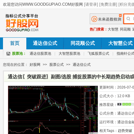
热门搜索：
大智慧
同花顺
首页
通达信公式
同花顺公式
大智慧公式
股票池：
通达信股票池
|
大智慧股票池
|
飞狐股票公式
|
指南针公
您现在的位置：
好股网
>>
股票公式
>>
通达信公式
通达信〖突破跟进〗副图/选股 捕捉股票的中长期趋势启动
更新时间：
2026-07-0
公式大小：
12.0 KB
推荐星级：
公式分类：
通达信公
运行环境：
通达信金
相关Tags：
趋势突破