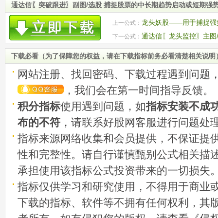
通达信〖突破跟进〗副图/选股 捕捉股票的中长期趋势启动或短期强
龙头妖股——用于捕捉强势
上一公式：
股 源码
通达信〖龙头监控〗主图/
下一公式：
捕捉系统
下载必看（为了保障您的权益，请在下载指标前务必看清楚相关说明
网站注册、找回密码、下载过程遇到问题
，我们会在第一时间指导反馈。
积分指标
使用遇到问题，如
指标安装不成
布的不符
，请联系好股网客服进行问题处
指标来源网络收集和会员提供，不保证提
性和完整性。请自行谨慎甄别公式相关描
承担使用该指标公式投资带来的一切损失
指标仅供学习和研究使用，不得用于商业
下载的指标、软件等不拥有任何权利，其