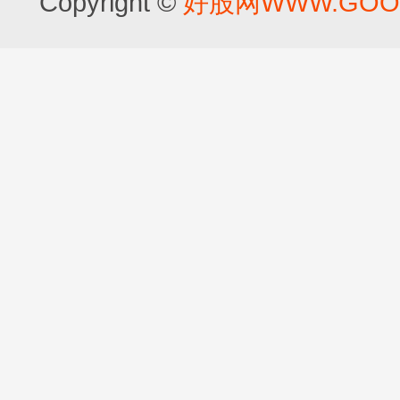
Copyright ©
好股网WWW.GOOD