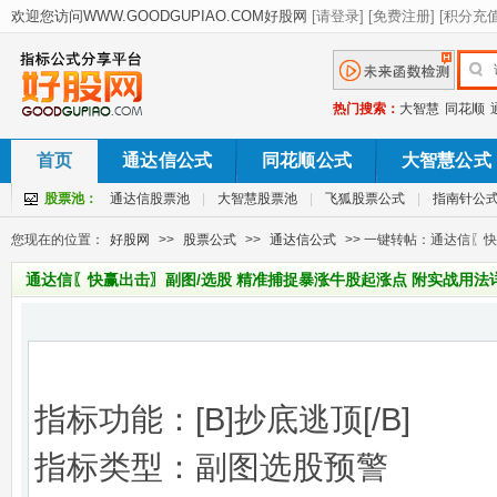
热门搜索：
大智慧
同花顺
首页
通达信公式
同花顺公式
大智慧公式
股票池：
通达信股票池
|
大智慧股票池
|
飞狐股票公式
|
指南针公
您现在的位置：
好股网
>>
股票公式
>>
通达信公式
>> 一键转帖：通达信〖
通达信〖快赢出击〗副图/选股 精准捕捉暴涨牛股起涨点 附实战用法
指标功能：[B]抄底逃顶[/B]
指标类型：副图选股预警