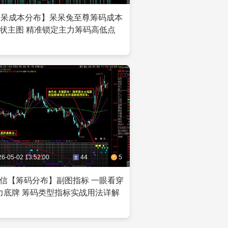
呆呆成本分布】呆呆兔至尊筹码成本
状主图 精准锁定主力筹码高低点
26-05-02 13:52:00
44
5
信【筹码分布】副图指标 一眼看穿
力底牌 筹码类型指标实战用法详解