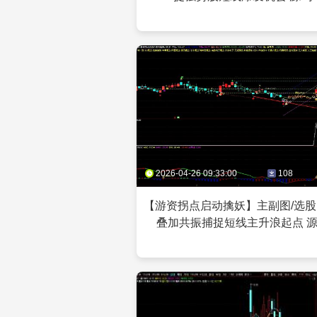
2026-04-26 09:33:00
108
【游资拐点启动擒妖】主副图/选股
叠加共振捕捉短线主升浪起点 