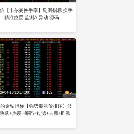
信【卡尔曼换手率】副图指标 换手
精准位置 监测AI异动 源码
26-04-16 10:14:00
162
5
来的金钻指标【强势股竞价排序】波
+跳跃+热度+筹码+过滤+去新+昨涨