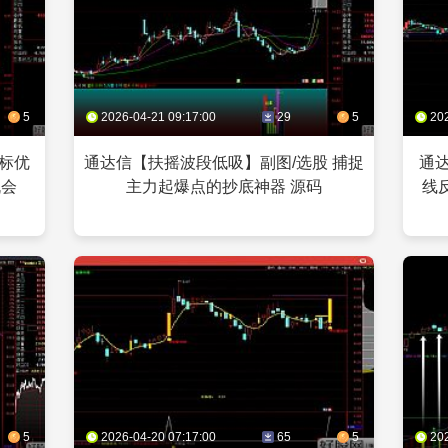
5
2026-04-21 09:17:00
29
5
20
指标优
通达信【扶摇波段低吸】副图/选股 捕捉
通达
机会
主力起爆点的抄底神器 源码
线
5
2026-04-20 07:17:00
65
5
20