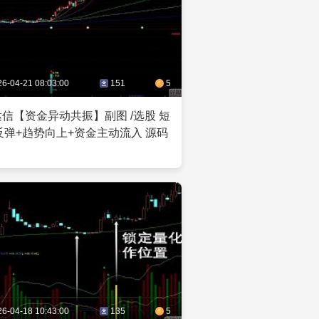
26-04-21 08:03:00
151
5
信【资金异动共振】副图 /选股 短
反弹+趋势向上+资金主动流入 源码
26-04-18 10:43:00
135
5