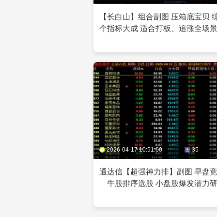
【长白山】组合副图 压箱底宝贝 
个指标大成 适合打板、追涨全场
2026-04-17 10:51:00
35
通达信【超强神力排】副图 早盘
牛股排序选股 小盘股爆发潜力