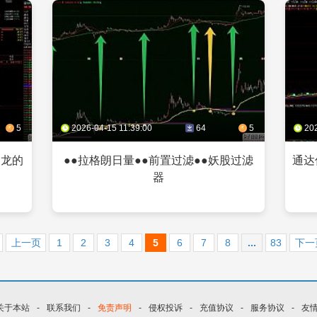
5
2026-04-15 11:39:00
64
5
20
写龙的
●●拉格朗日量●●前置过滤●●妖股过滤
通达
器
上一页
1
2
3
4
5
6
7
8
...
83
下一
关于本站
-
联系我们
-
免责声明
-
侵权投诉
-
充值协议
-
服务协议
-
友