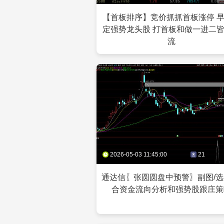
【首板排序】竞价抓抓首板涨停 
定强势龙头股 打首板和做一进二
流
2026-05-03 11:45:00
21
通达信〖张圆圆盘中预警〗副图/选
合资金流向分析和强势股跟庄策