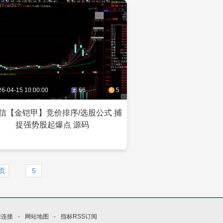
26-04-15 10:00:00
66
5
信【金铠甲】竞价排序/选股公式 捕
捉强势股起爆点 源码
页
情连接
-
网站地图
-
指标RSS订阅