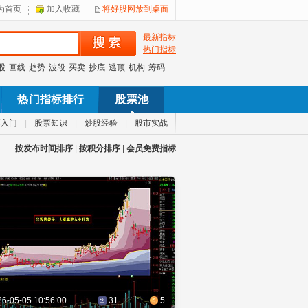
为首页
加入收藏
将好股网放到桌面
最新指标
热门指标
股
画线
趋势
波段
买卖
抄底
逃顶
机构
筹码
热门指标排行
股票池
票入门
|
股票知识
|
炒股经验
|
股市实战
按发布时间排序
|
按积分排序
|
会员免费指标
26-05-05 10:56:00
31
5