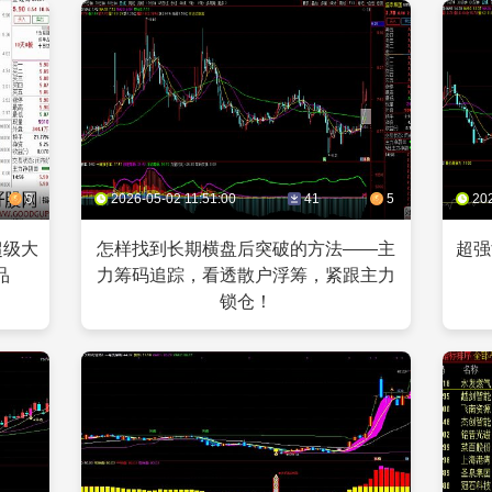
5
2026-05-02 11:51:00
41
5
20
超级大
怎样找到长期横盘后突破的方法——主
超强
品
力筹码追踪，看透散户浮筹，紧跟主力
锁仓！