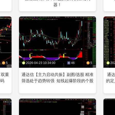
器！
5
2026-04-23 10:34:00
46
5
20
 双重
通达信【主力启动共振】副图/选股 精准
通达
源码
筛选处于趋势转强 短线起爆阶段的个股
的定