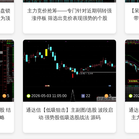
早盘锁
主力竞价抢筹——专门针对近期弱转强
【
皆为顶
涨停板 筛选出竞价表现强势的个股
带
5
2026-05-03 11:05:00
22
5
20
股 结
通达信【低吸狙击】主副图/选股 波段启
通达
略
动 强势股低吸选股战法 源码
主