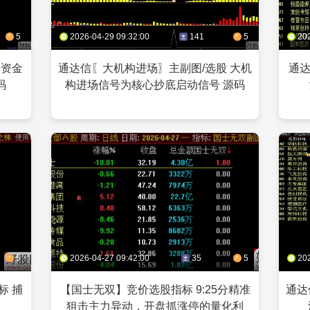
5
2026-04-29 09:32:00
141
5
20
 资金
通达信〖大机构进场〗主副图/选股 大机
通
码
构进场信号为核心抄底启动信号 源码
5
2026-04-27 09:42:00
35
5
20
标 捕
【国士无双】竞价选股指标 9:25分精准
通达
狙击主力异动，开盘抓涨停的量化利