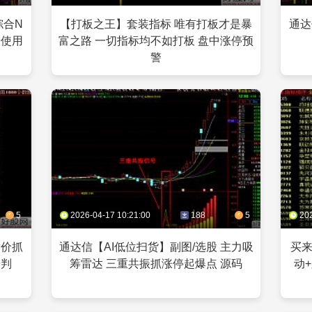
综合N
【打板之王】套装指标 唯有打板才是暴
通达
景使用
富之路 一切指标均不如打板 盘中涨停预
警
5
2026-04-17 10:21:00
188
5
20
竞价抓
通达信【AI低位扫货】副图/选股 主力吸
买
研判
筹雷达 三重共振抓涨停起爆点 源码
动