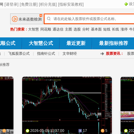
设
热门搜索：
大智慧
同花顺
通达信
主图
选股
分时
基本面
短线
长线
涨停
牛
花顺公式
大智慧公式
最近更新
最新指标推荐
池
|
飞狐股票公式
|
指南针公式
|
文华财经
股票资讯：
股
指标推荐
5
2026-05-05 11:37:00
17
5
20