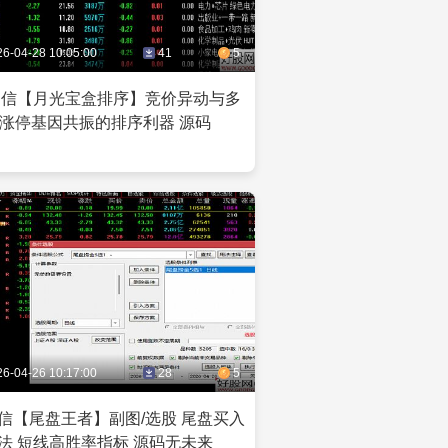
26-04-28 10:05:00
41
5
达信【月光宝盒排序】竞价异动与多
涨停基因共振的排序利器 源码
26-04-26 10:17:00
28
5
信【尾盘王者】副图/选股 尾盘买入
法 短线高胜率指标 源码无未来