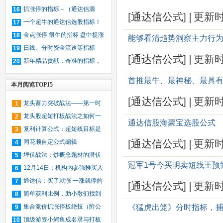
（文档）
抓涨停的指标－（通达信源
16
[
通达信公式
]
|
更新
码）
一个超牛的通达信选股指标！
17
丁丁选股！绝对低点买入！附图说
金点涨停 很牛的指标 盘中捉涨
18
能够看清趋势洞察主力行为的
明！
停的好帮手
日线、分时资金流速等指标
19
[
通达信公式
]
|
更新
新年精品贡献：奇准的指标，
20
可以抓住每一波主升浪，绝无未来
首推最牛、最神秘、最具
本月阅览TOP15
函数
[
通达信公式
]
|
更新
龙头蓄力突破战法——第一时
1
间介入牛股主升浪捕捉涨停板的技
龙头股超短打板战法之如何一
2
通达信股海聚宝选股公式
巧（图解）
年内用1万块赚到1个亿（图解）
复利计算公式：超短线目标是
3
[
通达信公式
]
|
更新
一年十倍收益，那每月要赚多少？
同花顺自定公式编辑
4
埋伏战法：炒概念题材的潜伏
5
冠军1号今买明卖短线王预
时机与仓位管理（图解）
12月14日：机构内参强推买入
6
14只暴涨股（名单）
通达信：买了就涨 一涨就停的
7
[
通达信公式
]
|
更新
选股技巧
简单获利比例，助小散们找到
8
小牛股－－通达信、大智慧通用
集合竞价抓涨停板绝技（附公
《猛虎出笼》分时指标，
9
式源码）
顶级游资小鳄鱼成名录与打板
10