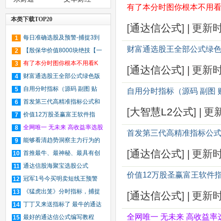
有了本分时图你根本不用看K
本类下载TOP20
[
通达信公式
]
|
更新
每日准确选股及预警-捕捉3到
1
财富通选股王全部公式绿
10点上涨股
【殷保华价值8000块绝技【一
2
线操作法】指标】（通达信 飞狐
有了本分时图你根本不用看K
3
[
通达信公式
]
|
更新
大智慧版本】
线了 通达信2015高端升级版
财富通选股王全部公式绿色版
4
自用分时指标（源码 副图 贴
5
自用分时指标（源码 副图 
图）
首发第三代高精准指标公式和
6
[
大智慧L2公式
]
|
更
选股公式“飙升买点”简介（免费
价值12万股圣赢富王软件指
7
版）
标，网上绝无仅有（主图 源码）
全网唯一 无未来 高收益率选股
8
首发第三代高精准指标公式
预警指标——呯凡攻击
能够看清趋势洞察主力行为的
9
[
通达信公式
]
|
更新
macd－－-macd看透主力
首推最牛、最神秘、最具有创
10
造性和最精准的内幕消息金钻指标
通达信股海聚宝选股公式
11
价值12万股圣赢富王软件
（免费版）
冠军1号今买明卖短线王预警
12
指标发布（无未来函数）
《猛虎出笼》分时指标，捕捉
13
[
通达信公式
]
|
更新
涨停更加精准！
丁丁又来送指标了 最牛的通达
14
全网唯一 无未来 高收益
信主图 绝对买点 无未来 无漂移
最好的通达信公式编写教程
15