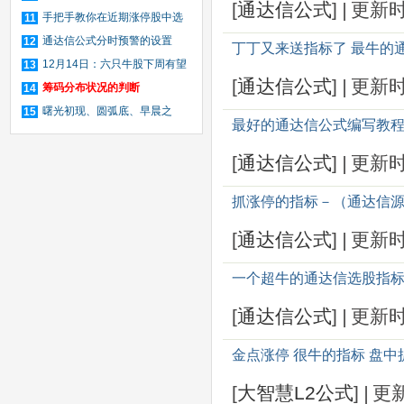
[
通达信公式
]
|
更新
手法
手把手教你在近期涨停股中选
11
出趋势股（图解）
通达信公式分时预警的设置
12
丁丁又来送指标了 最牛的通
12月14日：六只牛股下周有望
13
[
通达信公式
]
|
更新
再起风云
筹码分布状况的判断
14
曙光初现、圆弧底、早晨之
15
最好的通达信公式编写教程
星、头肩底等17个教科书级K线形
态选股公式
[
通达信公式
]
|
更新
抓涨停的指标－（通达信
[
通达信公式
]
|
更新
一个超牛的通达信选股指
[
通达信公式
]
|
更新
金点涨停 很牛的指标 盘
[
大智慧L2公式
]
|
更