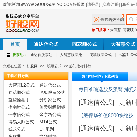
热门搜索：
大智慧
同花顺
首页
通达信公式
同花顺公式
大智慧公式
股票池：
通达信股票池
|
大智慧股票池
|
飞狐股票公式
|
指南针公
您现在位置：
好股网
>>
股票公式
>> 热门指标排行
下载栏目导航
热门指标排行下载列表
大智慧L2公式
通达信公式
每日准确选股及预警-捕捉3
同花顺公式
飞狐股票公式
益盟操盘手
分析家公式
[
通达信公式
]
|
更新
指南针公式
倚天财经指标
仟家信公式
金字塔公式
【殷保华价值8000块绝技
博易大师公式
MT4公式
[
通达信公式
]
|
更新
钱龙公式
UP系列
东财通
文华财经