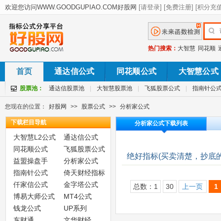
热门搜索：
大智慧
同花顺
首页
通达信公式
同花顺公式
大智慧公式
股票池：
通达信股票池
|
大智慧股票池
|
飞狐股票公式
|
指南针公
您现在的位置：
好股网
>>
股票公式
>>
分析家公式
下载栏目导航
分析家公式下载列表
大智慧L2公式
通达信公式
同花顺公式
飞狐股票公式
绝好指标(买卖清楚，抄底
益盟操盘手
分析家公式
指南针公式
倚天财经指标
仟家信公式
金字塔公式
总数：1
30
上一页
1
博易大师公式
MT4公式
钱龙公式
UP系列
东财通
文华财经