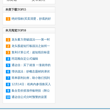
本类下载TOP15
绝好指标(买卖清楚，抄底的好
1
指标，副图，附图)
本月阅览TOP10
龙头蓄力突破战法——第一时
1
间介入牛股主升浪捕捉涨停板的技
龙头股超短打板战法之如何一
2
巧（图解）
年内用1万块赚到1个亿（图解）
复利计算公式：超短线目标是
3
一年十倍收益，那每月要赚多少？
同花顺自定公式编辑
4
通达信：买了就涨 一涨就停的
5
选股技巧
埋伏战法：炒概念题材的潜伏
6
时机与仓位管理（图解）
简单获利比例，助小散们找到
7
小牛股－－通达信、大智慧通用
12月14日：机构内参强推买入
8
14只暴涨股（名单）
集合竞价抓涨停板绝技（附公
9
式源码）
通达信公式分时预警的设置
10