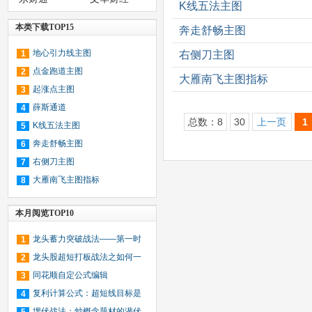
K线五法主图
本类下载TOP15
奔走舒畅主图
地心引力线主图
1
右侧刀主图
点金跑道主图
2
大雁南飞主图指标
起涨点主图
3
薛斯通道
4
总数：8
30
上一页
1
K线五法主图
5
奔走舒畅主图
6
右侧刀主图
7
大雁南飞主图指标
8
本月阅览TOP10
龙头蓄力突破战法——第一时
1
间介入牛股主升浪捕捉涨停板的技
龙头股超短打板战法之如何一
2
巧（图解）
年内用1万块赚到1个亿（图解）
同花顺自定公式编辑
3
复利计算公式：超短线目标是
4
一年十倍收益，那每月要赚多少？
埋伏战法：炒概念题材的潜伏