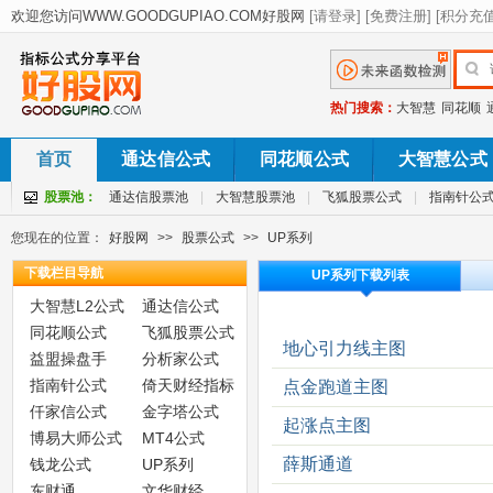
热门搜索：
大智慧
同花顺
首页
通达信公式
同花顺公式
大智慧公式
股票池：
通达信股票池
|
大智慧股票池
|
飞狐股票公式
|
指南针公
您现在的位置：
好股网
>>
股票公式
>>
UP系列
下载栏目导航
UP系列下载列表
大智慧L2公式
通达信公式
同花顺公式
飞狐股票公式
地心引力线主图
益盟操盘手
分析家公式
指南针公式
倚天财经指标
点金跑道主图
仟家信公式
金字塔公式
起涨点主图
博易大师公式
MT4公式
薛斯通道
钱龙公式
UP系列
东财通
文华财经