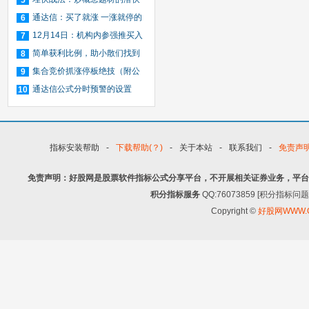
5
时机与仓位管理（图解）
通达信：买了就涨 一涨就停的
6
选股技巧
12月14日：机构内参强推买入
7
14只暴涨股（名单）
简单获利比例，助小散们找到
8
小牛股－－通达信、大智慧通用
集合竞价抓涨停板绝技（附公
9
式源码）
通达信公式分时预警的设置
10
指标安装帮助
-
下载帮助(？)
-
关于本站
-
联系我们
-
免责声
免责声明：好股网是股票软件指标公式分享平台，不开展相关证券业务，平台
积分指标服务
QQ:76073859 [积分指
Copyright ©
好股网WWW.G