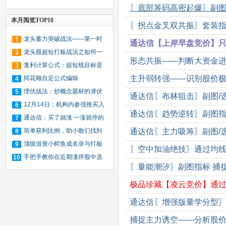
〖底部筹码高密起爆〗副图/
码）
本月阅览TOP10
〖拐点金叉双共振〗套装指
龙头蓄力突破战法——第一时
1
通达信【上岸早盘竞价】
间介入牛股主升浪捕捉涨停板的技
龙头股超短打板战法之如何一
2
形态共振——判断大资金进
巧（图解）
年内用1万块赚到1个亿（图解）
复利计算公式：超短线目标是
3
主升弱转强——识别股价极
一年十倍收益，那每月要赚多少？
同花顺自定公式编辑
4
埋伏战法：炒概念题材的潜伏
5
通达信〖布林狙击〗副图/
时机与仓位管理（图解）
12月14日：机构内参强推买入
6
通达信〖趋势逆转〗副图指
14只暴涨股（名单）
通达信：买了就涨 一涨就停的
7
选股技巧
简单获利比例，助小散们找到
通达信〖主力吸筹〗副图/
8
小牛股－－通达信、大智慧通用
顶级游资小鳄鱼成名录与打板
9
〖空中加油绝技〗通过均
手法
手把手教你在近期涨停股中选
10
〖量能潮汐〗副图指标 捕
出趋势股（图解）
极品珍藏【凌云竞价】通
通达信〖增强版量学分型〗
捕捉主力诱空——分析股