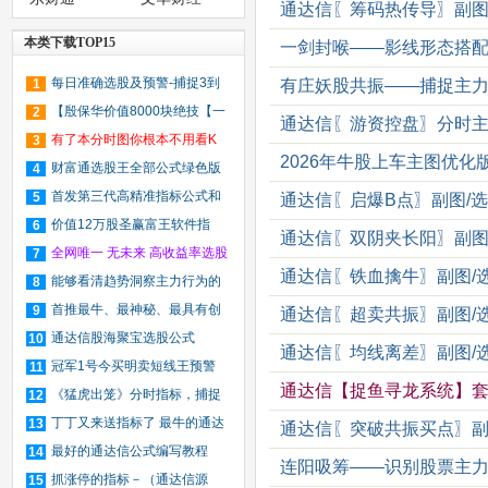
通达信〖筹码热传导〗副图
本类下载TOP15
一剑封喉——影线形态搭配指
每日准确选股及预警-捕捉3到
1
有庄妖股共振——捕捉主力
10点上涨股
【殷保华价值8000块绝技【一
2
通达信〖游资控盘〗分时主
线操作法】指标】（通达信 飞狐
有了本分时图你根本不用看K
3
2026年牛股上车主图优化
大智慧版本】
线了 通达信2015高端升级版
财富通选股王全部公式绿色版
4
首发第三代高精准指标公式和
5
通达信〖启爆B点〗副图/
选股公式“飙升买点”简介（免费
价值12万股圣赢富王软件指
6
通达信〖双阴夹长阳〗副图
版）
标，网上绝无仅有（主图 源码）
全网唯一 无未来 高收益率选股
7
通达信〖铁血擒牛〗副图/
预警指标——呯凡攻击
能够看清趋势洞察主力行为的
8
macd－－-macd看透主力
首推最牛、最神秘、最具有创
9
通达信〖超卖共振〗副图/
造性和最精准的内幕消息金钻指标
通达信股海聚宝选股公式
10
通达信〖均线离差〗副图/
（免费版）
冠军1号今买明卖短线王预警
11
通达信【捉鱼寻龙系统】套
指标发布（无未来函数）
《猛虎出笼》分时指标，捕捉
12
涨停更加精准！
丁丁又来送指标了 最牛的通达
13
通达信〖突破共振买点〗副
信主图 绝对买点 无未来 无漂移
最好的通达信公式编写教程
14
连阳吸筹——识别股票主
（文档）
抓涨停的指标－（通达信源
15