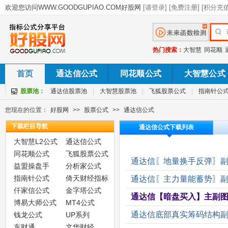
热门搜索：
大智慧
同花顺
首页
通达信公式
同花顺公式
大智慧公式
股票池：
通达信股票池
|
大智慧股票池
|
飞狐股票公式
|
指南针公
您现在的位置：
好股网
>>
股票公式
>>
通达信公式
下载栏目导航
通达信公式下载列表
大智慧L2公式
通达信公式
同花顺公式
飞狐股票公式
通达信〖地量换手反弹〗副
益盟操盘手
分析家公式
指南针公式
倚天财经指标
通达信〖主力量能蓄势〗副
仟家信公式
金字塔公式
通达信【暗盘买入】主副图
博易大师公式
MT4公式
通达信底部真实筹码结构副
钱龙公式
UP系列
东财通
文华财经