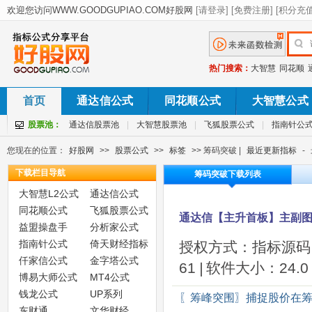
热门搜索：
大智慧
同花顺
首页
通达信公式
同花顺公式
大智慧公式
股票池：
通达信股票池
|
大智慧股票池
|
飞狐股票公式
|
指南针公
您现在的位置：
好股网
>>
股票公式
>>
标签
>> 筹码突破 |
最近更新指标
-
下载栏目导航
筹码突破下载列表
大智慧L2公式
通达信公式
同花顺公式
飞狐股票公式
通达信【主升首板】主副图
益盟操盘手
分析家公式
指南针公式
倚天财经指标
授权方式：指标源码
仟家信公式
金字塔公式
61
|
软件大小：24.0 
博易大师公式
MT4公式
钱龙公式
UP系列
〖筹峰突围〗捕捉股价在
东财通
文华财经