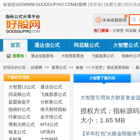
热门搜索：
大智慧
同花顺
首页
通达信公式
同花顺公式
大智慧公式
股票池：
通达信股票池
|
大智慧股票池
|
飞狐股票公式
|
指南针公
您现在的位置：
好股网
>>
股票公式
>>
标签
>> 大智慧 |
最近更新指标
-
最
下载栏目导航
大智慧下载列表
大智慧L2公式
通达信公式
同花顺公式
飞狐股票公式
大智慧引用东方财富资金流
益盟操盘手
分析家公式
指南针公式
倚天财经指标
授权方式：指标源码
仟家信公式
金字塔公式
大小：1.65 MB
博易大师公式
MT4公式
钱龙公式
UP系列
【羊年红包”火眼金睛板块
东财通
文华财经