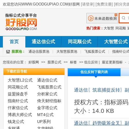
热门搜索：
大智慧
同花顺
首页
通达信公式
同花顺公式
大智慧公式
股票池：
通达信股票池
|
大智慧股票池
|
飞狐股票公式
|
指南针公
您现在的位置：
好股网
>>
股票公式
>>
标签
>> 低位反转 |
最近更新指标
-
下载栏目导航
低位反转下载列表
大智慧L2公式
通达信公式
同花顺公式
飞狐股票公式
通达信〖筑底捕捉反转〗副
益盟操盘手
分析家公式
指南针公式
倚天财经指标
授权方式：指标源码
仟家信公式
金字塔公式
大小：14.0 KB
博易大师公式
MT4公式
钱龙公式
UP系列
通达信〖趋势吸筹金叉〗副
东财通
文华财经