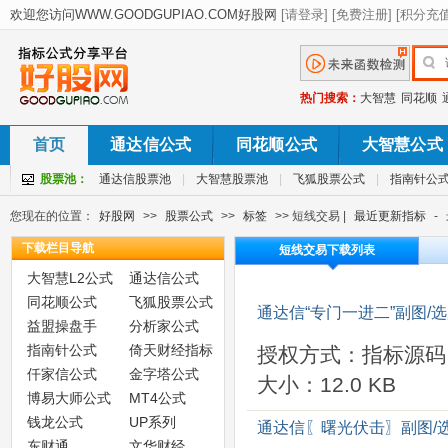
热门搜索：
大智慧
同花顺
首页
通达信公式
同花顺公式
大智慧公式
股票池：
通达信股票池
|
大智慧股票池
|
飞狐股票公式
|
指南针公
您现在的位置：
好股网
>>
股票公式
>>
标签
>> 短线交易 |
最近更新指标
-
下载栏目导航
短线交易下载列表
大智慧L2公式
通达信公式
同花顺公式
飞狐股票公式
通达信“专门一进二”副图/
益盟操盘手
分析家公式
指南针公式
倚天财经指标
授权方式：指标源码
仟家信公式
金字塔公式
大小：12.0 KB
博易大师公式
MT4公式
钱龙公式
UP系列
通达信〖曙光伏击〗副图/
东财通
文华财经