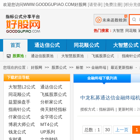
热门搜索：
大智慧
同花顺
首页
通达信公式
同花顺公式
大智慧公式
股票池：
通达信股票池
|
大智慧股票池
|
飞狐股票公式
|
指南针公
您现在的位置：
好股网
>>
股票公式
>>
标签
>> 金融终端 |
最近更新指标
-
下载栏目导航
金融终端下载列表
大智慧L2公式
通达信公式
同花顺公式
飞狐股票公式
中龙私募通达信金融终端机
益盟操盘手
分析家公式
指南针公式
倚天财经指标
授权方式：指标源码
|
更新时间：
2
仟家信公式
金字塔公式
博易大师公式
MT4公式
总数：1
30
上一页
1
钱龙公式
UP系列
东财通
文华财经