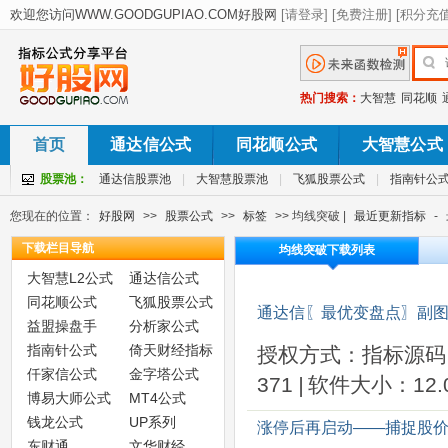
热门搜索：
大智慧
同花顺
首页
通达信公式
同花顺公式
大智慧公式
股票池：
通达信股票池
|
大智慧股票池
|
飞狐股票公式
|
指南针公
您现在的位置：
好股网
>>
股票公式
>>
标签
>> 均线突破 |
最近更新指标
-
下载栏目导航
均线突破下载列表
大智慧L2公式
通达信公式
同花顺公式
飞狐股票公式
通达信〖最优变盘点〗副图
益盟操盘手
分析家公式
指南针公式
倚天财经指标
授权方式：指标源码
仟家信公式
金字塔公式
371
|
软件大小：12.0
博易大师公式
MT4公式
钱龙公式
UP系列
涨停后再启动——捕捉股价
东财通
文华财经