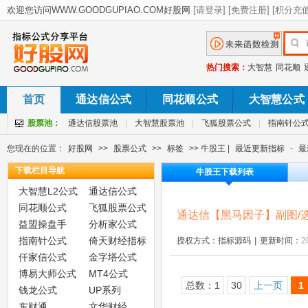
热门搜索：
大智慧
同花顺
首页
通达信公式
同花顺公式
大智慧公式
股票池：
通达信股票池
|
大智慧股票池
|
飞狐股票公式
|
指南针公
您现在的位置：
好股网
>>
股票公式
>>
标签
>> 牛股王 |
最近更新指标
-
最
下载栏目导航
牛股王下载列表
大智慧L2公式
通达信公式
同花顺公式
飞狐股票公式
通达信【黑马因子】副图/选
益盟操盘手
分析家公式
指南针公式
倚天财经指标
授权方式：指标源码
|
更新时间：
2
仟家信公式
金字塔公式
博易大师公式
MT4公式
总数：1
30
上一页
1
钱龙公式
UP系列
东财通
文华财经