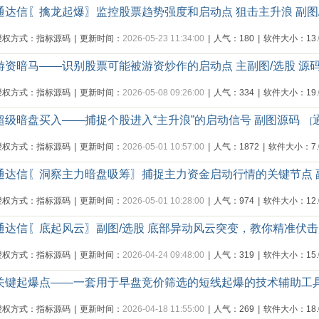
通达信〖擒龙起爆〗监控股票趋势强度和启动点 狙击主升浪 副图
授权方式：指标源码
|
更新时间：
2026-05-23 11:34:00
|
人气：180
|
软件大小：13.0
游资暗马——识别股票可能被游资炒作的启动点 主副图/选股 源
授权方式：指标源码
|
更新时间：
2026-05-08 09:26:00
|
人气：334
|
软件大小：19.0
超级暗盘买入——捕捉个股进入“主升浪”的启动信号 副图源码
[
授权方式：指标源码
|
更新时间：
2026-05-01 10:57:00
|
人气：1872
|
软件大小：7.0
通达信〖洞察主力暗盘吸筹〗捕捉主力资金启动行情的关键节点 
授权方式：指标源码
|
更新时间：
2026-05-01 10:28:00
|
人气：974
|
软件大小：12.0
通达信〖底起风云〗副图/选股 底部异动风云突变，教你精准伏
授权方式：指标源码
|
更新时间：
2026-04-24 09:48:00
|
人气：319
|
软件大小：15.0
关键起爆点——一套用于早盘竞价筛选的短线起爆的技术辅助工具
授权方式：指标源码
|
更新时间：
2026-04-18 11:55:00
|
人气：269
|
软件大小：18.0