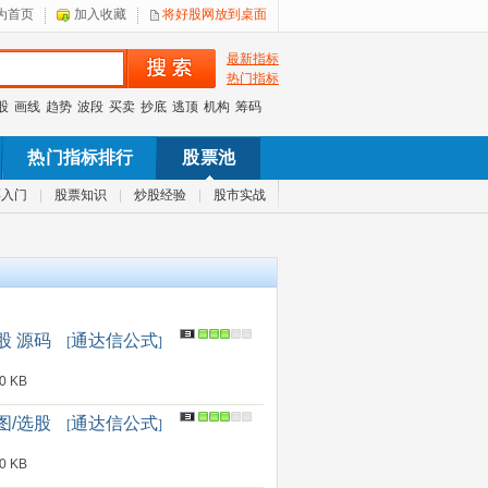
为首页
加入收藏
将好股网放到桌面
最新指标
热门指标
股
画线
趋势
波段
买卖
抄底
逃顶
机构
筹码
热门指标排行
股票池
票入门
|
股票知识
|
炒股经验
|
股市实战
股 源码
通达信公式
[
]
 KB
图/选股
通达信公式
[
]
 KB