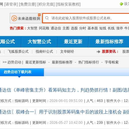
设
热门搜索：
大智慧
同花顺
通达信
主图
选股
分时
基本面
短线
长线
涨停
牛
花顺公式
大智慧公式
最近更新
最新指标推荐
池
|
飞狐股票公式
|
指南针公式
|
文华财经
股票资讯：
股
签
>> 趋势启动 |
最近更新指标
-
最新指标推荐
-
热门指标排行
-
字母检索
趋势启动下载列表
通达信《单峰密集主升》看筹码知主力，判趋势抓行情！副图/选
授权方式：指标源码
|
更新时间：
2026-06-01 09:51:00
|
人气：463
|
软件大小：12.0
通达信〖双峰合一〗用于识别股票筹码集中后的波段上涨机会 副
授权方式：指标源码
|
更新时间：
2026-05-27 10:42:00
|
人气：239
|
软件大小：12.0