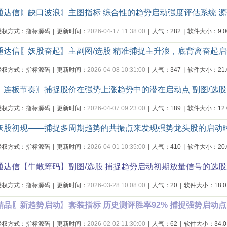
通达信〖缺口波浪〗主图指标 综合性的趋势启动强度评估系统 
授权方式：指标源码
|
更新时间：
2026-04-17 11:38:00
|
人气：282
|
软件大小：9.00
通达信〖妖股奋起〗主副图/选股 精准捕捉主升浪，底背离奋起
授权方式：指标源码
|
更新时间：
2026-04-08 10:31:00
|
人气：347
|
软件大小：21.0
〖连板节奏〗捕捉股价在强势上涨趋势中的潜在启动点 副图/选股
授权方式：指标源码
|
更新时间：
2026-04-07 09:23:00
|
人气：189
|
软件大小：12.0
妖股初现——捕捉多周期趋势的共振点来发现强势龙头股的启动
授权方式：指标源码
|
更新时间：
2026-04-01 10:35:00
|
人气：410
|
软件大小：20.0
通达信【牛散筹码】副图/选股 捕捉趋势启动初期放量信号的选股
授权方式：指标源码
|
更新时间：
2026-03-28 10:08:00
|
人气：20
|
软件大小：18.0
精品〖新趋势启动〗套装指标 历史测评胜率92% 捕捉强势启动
授权方式：指标源码
|
更新时间：
2026-02-02 11:30:00
|
人气：62
|
软件大小：34.0