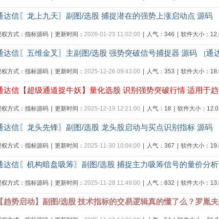
通达信〖龙上九天〗副图/选股 捕捉潜在的强势上涨启动点 源码
授权方式：指标源码
|
更新时间：
2026-01-23 11:02:00
|
人气：346
|
软件大小：12.0
通达信〖五维金叉〗主副图/选股 强势突破信号捕捉器 源码
通
[
授权方式：指标源码
|
更新时间：
2025-12-26 09:43:00
|
人气：353
|
软件大小：18.0
通达信【超级通道捉牛妖】量化选股 识别强势突破行情 适用于趋
授权方式：指标源码
|
更新时间：
2025-12-19 12:21:00
|
人气：18
|
软件大小：12.0
通达信〖龙头先锋〗副图/选股 龙头股启动与买点识别指标 源码
授权方式：指标源码
|
更新时间：
2025-11-30 10:04:00
|
人气：367
|
软件大小：19.0
通达信〖机构暗盘吸筹〗副图/选股 捕捉主力吸筹信号的量价分析
授权方式：指标源码
|
更新时间：
2025-11-28 11:49:00
|
人气：832
|
软件大小：13.0
【趋势启动】副图/选股 技术指标的交易逻辑真的懂了么？罗胤