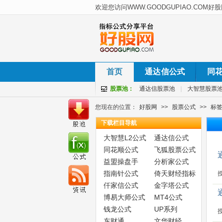
首页
通达信公式
同
股票池：
通达信股票池
|
大智慧股票
您现在的位置：
好股网
>>
股票公式
>>
标
下载栏目导航
大智慧L2公式
通达信公式
同花顺公式
飞狐股票公式
益盟操盘手
分析家公式
指南针公式
倚天财经指标
仟家信公式
金字塔公式
博易大师公式
MT4公式
钱龙公式
UP系列
东财通
文华财经