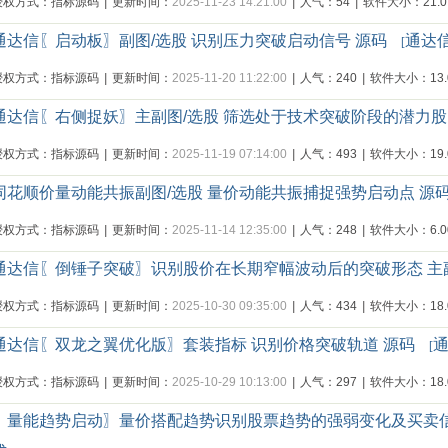
授权方式：指标源码
|
更新时间：
2025-11-23 14:21:00
|
人气：54
|
软件大小：21.0
通达信〖启动板〗副图/选股 识别压力突破启动信号 源码
通达
[
授权方式：指标源码
|
更新时间：
2025-11-20 11:22:00
|
人气：240
|
软件大小：13.0
通达信〖右侧捉妖〗主副图/选股 筛选处于技术突破阶段的潜力股
授权方式：指标源码
|
更新时间：
2025-11-19 07:14:00
|
人气：493
|
软件大小：19.0
同花顺价量动能共振副图/选股 量价动能共振捕捉强势启动点 源
授权方式：指标源码
|
更新时间：
2025-11-14 12:35:00
|
人气：248
|
软件大小：6.00
通达信〖倒锤子突破〗识别股价在长期窄幅波动后的突破形态 主
授权方式：指标源码
|
更新时间：
2025-10-30 09:35:00
|
人气：434
|
软件大小：18.0
通达信〖双龙之翼优化版〗套装指标 识别价格突破轨道 源码
[
授权方式：指标源码
|
更新时间：
2025-10-29 10:13:00
|
人气：297
|
软件大小：18.0
〖量能趋势启动〗量价搭配趋势识别股票趋势的强弱变化及买卖信号