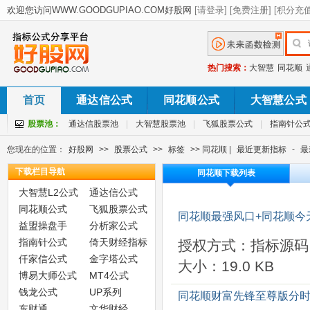
热门搜索：
大智慧
同花顺
首页
通达信公式
同花顺公式
大智慧公式
股票池：
通达信股票池
|
大智慧股票池
|
飞狐股票公式
|
指南针公
您现在的位置：
好股网
>>
股票公式
>>
标签
>> 同花顺 |
最近更新指标
-
最
下载栏目导航
同花顺下载列表
大智慧L2公式
通达信公式
同花顺公式
飞狐股票公式
同花顺最强风口+同花顺今天
益盟操盘手
分析家公式
指南针公式
倚天财经指标
授权方式：指标源码
仟家信公式
金字塔公式
大小：19.0 KB
博易大师公式
MT4公式
钱龙公式
UP系列
同花顺财富先锋至尊版分时
东财通
文华财经