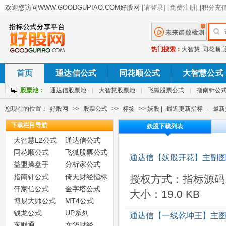
热门搜索：
大智慧
同花顺
首页
通达信公式
同花顺公式
大智慧公式
股票池：
通达信股票池
|
大智慧股票池
|
飞狐股票公式
|
指南针公
您现在的位置：
好股网
>>
股票公式
>>
标签
>> 妖股 |
最近更新指标
-
最新
下载栏目导航
妖股下载列表
大智慧L2公式
通达信公式
同花顺公式
飞狐股票公式
通达信【妖股开花】主副图
益盟操盘手
分析家公式
指南针公式
倚天财经指标
授权方式：指标源码
仟家信公式
金字塔公式
大小：19.0 KB
博易大师公式
MT4公式
钱龙公式
UP系列
通达信【一线乾坤王】主图
东财通
文华财经