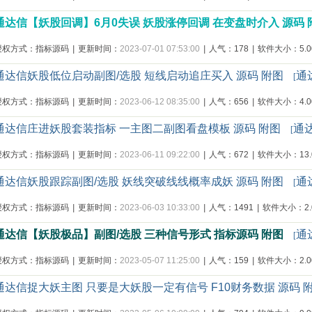
通达信【妖股回调】6月0失误 妖股涨停回调 在变盘时介入 源码
授权方式：指标源码
|
更新时间：
2023-07-01 07:53:00
|
人气：178
|
软件大小：5.00
通达信妖股低位启动副图/选股 短线启动追庄买入 源码 附图
通
[
授权方式：指标源码
|
更新时间：
2023-06-12 08:35:00
|
人气：656
|
软件大小：4.00
通达信庄进妖股套装指标 一主图二副图看盘模板 源码 附图
通
[
授权方式：指标源码
|
更新时间：
2023-06-11 09:22:00
|
人气：672
|
软件大小：13.0
通达信妖股跟踪副图/选股 妖线突破线线概率成妖 源码 附图
通
[
授权方式：指标源码
|
更新时间：
2023-06-03 10:33:00
|
人气：1491
|
软件大小：2.0
通达信【妖股极品】副图/选股 三种信号形式 指标源码 附图
通
[
授权方式：指标源码
|
更新时间：
2023-05-07 11:25:00
|
人气：159
|
软件大小：2.00
通达信捉大妖主图 只要是大妖股一定有信号 F10财务数据 源码 