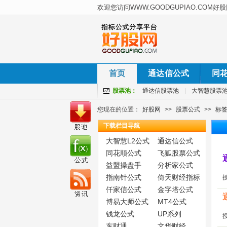
首页
通达信公式
同
股票池：
通达信股票池
|
大智慧股票
您现在的位置：
好股网
>>
股票公式
>>
标
下载栏目导航
大智慧L2公式
通达信公式
同花顺公式
飞狐股票公式
益盟操盘手
分析家公式
指南针公式
倚天财经指标
仟家信公式
金字塔公式
博易大师公式
MT4公式
钱龙公式
UP系列
东财通
文华财经