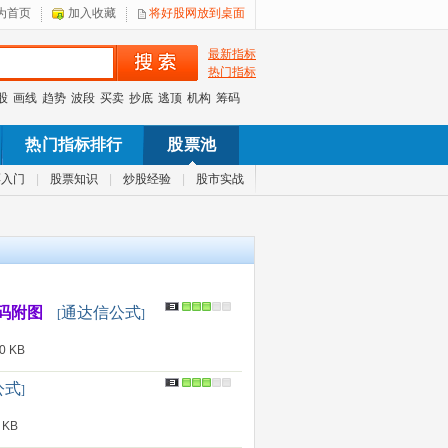
为首页
加入收藏
将好股网放到桌面
最新指标
热门指标
股
画线
趋势
波段
买卖
抄底
逃顶
机构
筹码
热门指标排行
股票池
票入门
|
股票知识
|
炒股经验
|
股市实战
源码附图
通达信公式
[
]
 KB
公式
]
 KB