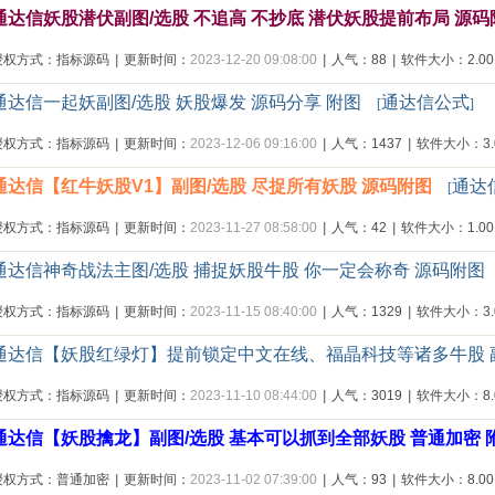
通达信妖股潜伏副图/选股 不追高 不抄底 潜伏妖股提前布局 源
授权方式：指标源码
|
更新时间：
2023-12-20 09:08:00
|
人气：88
|
软件大小：2.00
通达信一起妖副图/选股 妖股爆发 源码分享 附图
通达信公式
[
]
授权方式：指标源码
|
更新时间：
2023-12-06 09:16:00
|
人气：1437
|
软件大小：3.0
通达信【红牛妖股V1】副图/选股 尽捉所有妖股 源码附图
通达
[
授权方式：指标源码
|
更新时间：
2023-11-27 08:58:00
|
人气：42
|
软件大小：1.00
通达信神奇战法主图/选股 捕捉妖股牛股 你一定会称奇 源码附图
授权方式：指标源码
|
更新时间：
2023-11-15 08:40:00
|
人气：1329
|
软件大小：3.0
通达信【妖股红绿灯】提前锁定中文在线、福晶科技等诸多牛股 副
授权方式：指标源码
|
更新时间：
2023-11-10 08:44:00
|
人气：3019
|
软件大小：8.0
通达信【妖股擒龙】副图/选股 基本可以抓到全部妖股 普通加密 
授权方式：普通加密
|
更新时间：
2023-11-02 07:39:00
|
人气：93
|
软件大小：8.00