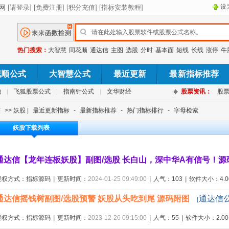
设
热门搜索：
大智慧
同花顺
通达信
主图
选股
分时
基本面
短线
长线
涨停
牛
花顺公式
大智慧公式
最近更新
最新指标推荐
池
|
飞狐股票公式
|
指南针公式
|
文华财经
股票资讯：
股
签
>> 妖股 |
最近更新指标
-
最新指标推荐
-
热门指标排行
-
字母检索
妖股下载列表
通达信【龙年连板妖股】副图/选股 长白山，深中华A有信号！
授权方式：指标源码
|
更新时间：
2024-01-25 09:49:00
|
人气：103
|
软件大小：4.00
通达信摇钱树副图/选股预警 妖股从头吃到尾 源码附图
通达信
[
授权方式：指标源码
|
更新时间：
2023-12-26 09:15:00
|
人气：55
|
软件大小：2.00