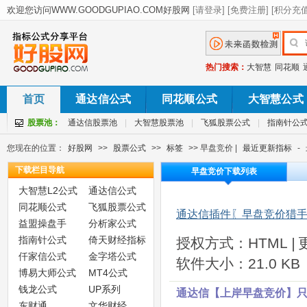
热门搜索：
大智慧
同花顺
首页
通达信公式
同花顺公式
大智慧公式
股票池：
通达信股票池
|
大智慧股票池
|
飞狐股票公式
|
指南针公
您现在的位置：
好股网
>>
股票公式
>>
标签
>> 早盘竞价 |
最近更新指标
-
下载栏目导航
早盘竞价下载列表
大智慧L2公式
通达信公式
同花顺公式
飞狐股票公式
通达信插件〖早盘竞价猎
益盟操盘手
分析家公式
指南针公式
倚天财经指标
授权方式：HTML
|
仟家信公式
金字塔公式
软件大小：21.0 KB
博易大师公式
MT4公式
钱龙公式
UP系列
通达信【上岸早盘竞价】
东财通
文华财经