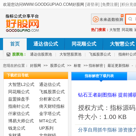
热门搜索：
大智慧
同花顺
首页
通达信公式
同花顺公式
大智慧公式
股票池：
通达信股票池
|
大智慧股票池
|
飞狐股票公式
|
指南针公
您现在的位置：
好股网
>>
股票公式
>>
标签
>> 指标解密 |
最近更新指标
-
下载栏目导航
指标解密下载列表
大智慧L2公式
通达信公式
同花顺公式
飞狐股票公式
钻石王者副图指标 提前捕获
益盟操盘手
分析家公式
指南针公式
倚天财经指标
授权方式：指标源码
仟家信公式
金字塔公式
件大小：1.00 KB
博易大师公式
MT4公式
钱龙公式
UP系列
分享自用抓牛指标 游资接力
东财通
文华财经