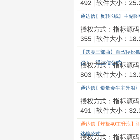
492
|
软件大小：25.0
通达信〖反转K线〗主副图
授权方式：指标源码
355
|
软件大小：18.0
【妖股三部曲】自己轻松抓
议！
通达信公式
[
]
授权方式：指标源码
803
|
软件大小：13.0
通达信〖爆量金牛主升浪〗
授权方式：指标源码
491
|
软件大小：32.0
通达信【炸板40主升浪】
达信公式
]
授权方式：指标源码