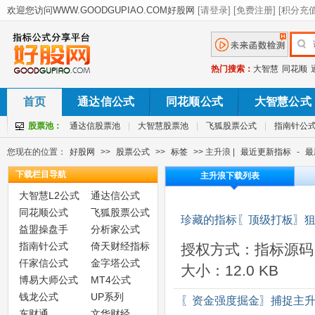
热门搜索：
大智慧
同花顺
首页
通达信公式
同花顺公式
大智慧公式
股票池：
通达信股票池
|
大智慧股票池
|
飞狐股票公式
|
指南针公
您现在的位置：
好股网
>>
股票公式
>>
标签
>> 主升浪 |
最近更新指标
-
最
下载栏目导航
主升浪下载列表
大智慧L2公式
通达信公式
同花顺公式
飞狐股票公式
珍藏的指标〖顶级打板〗狙
益盟操盘手
分析家公式
指南针公式
倚天财经指标
授权方式：指标源码
仟家信公式
金字塔公式
大小：12.0 KB
博易大师公式
MT4公式
钱龙公式
UP系列
〖资金强度掘金〗捕捉主升
东财通
文华财经