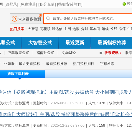
设
热门搜索：
大智慧
同花顺
通达信
主图
选股
分时
基本面
短线
长线
涨停
牛
花顺公式
大智慧公式
最近更新
最新指标推荐
池
|
飞狐股票公式
|
指南针公式
|
文华财经
股票资讯：
股
签
>> 妖股 |
最近更新指标
-
最新指标推荐
-
热门指标排行
-
字母检索
妖股下载列表
通达信【妖股初现抓龙】主副图/选股 共振信号 大小周期同步发力
授权方式：指标源码
|
更新时间：
2026-06-03 09:58:00
|
人气：378
|
软件大小：19.0
通达信〖大师捉妖〗主图/选股 捕捉强势涨停后的“妖股”启动机会
授权方式：指标源码
|
更新时间：
2025-12-22 08:37:00
|
人气：159
|
软件大小：12.0