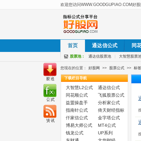
首页
通达信公式
同
股票池：
通达信股票池
|
大智慧股票
您现在的位置：
好股网
>>
股票公式
>>
标
下载栏目导航
大智慧L2公式
通达信公式
同花顺公式
飞狐股票公式
益盟操盘手
分析家公式
指南针公式
倚天财经指标
仟家信公式
金字塔公式
博易大师公式
MT4公式
钱龙公式
UP系列
东财通
文华财经