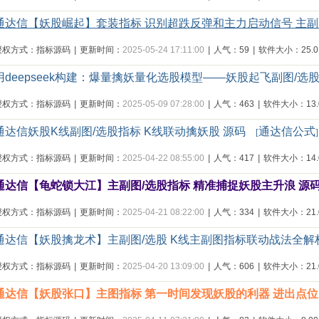
通达信【妖股崛起】套装指标 识别超跌反弹和主力启动信号 主副
授权方式：指标源码
|
更新时间：
2025-05-24 17:11:00
|
人气：59
|
软件大小：25.0
用deepseek构建：爆量擒妖量化选股模型——妖股起飞副图/选股
授权方式：指标源码
|
更新时间：
2025-05-09 07:28:00
|
人气：463
|
软件大小：13.0
通达信妖股K线副图/选股指标 K线联动擒妖股 源码
通达信公式
[
]
授权方式：指标源码
|
更新时间：
2025-04-22 08:55:00
|
人气：417
|
软件大小：14.0
通达信【龟蛇锁大江】主副图/选股指标 精准捕捉妖股主升浪 源
授权方式：指标源码
|
更新时间：
2025-04-21 08:22:00
|
人气：334
|
软件大小：21.0
通达信【妖股擒龙术】主副图/选股 K线主副图指标联动战法全解
授权方式：指标源码
|
更新时间：
2025-04-20 13:09:00
|
人气：606
|
软件大小：21.0
通达信【妖股张口】主图指标 第一时间发现妖股的利器 进出点位