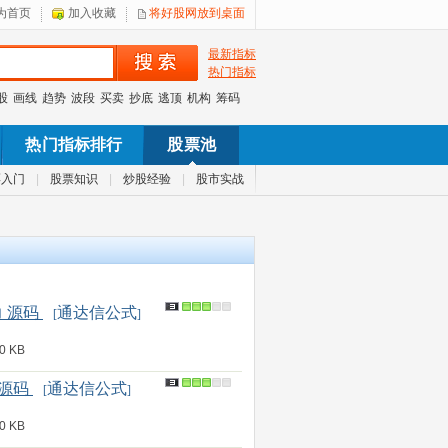
为首页
加入收藏
将好股网放到桌面
最新指标
热门指标
股
画线
趋势
波段
买卖
抄底
逃顶
机构
筹码
热门指标排行
股票池
票入门
|
股票知识
|
炒股经验
|
股市实战
 源码
通达信公式
[
]
 KB
 源码
通达信公式
[
]
 KB