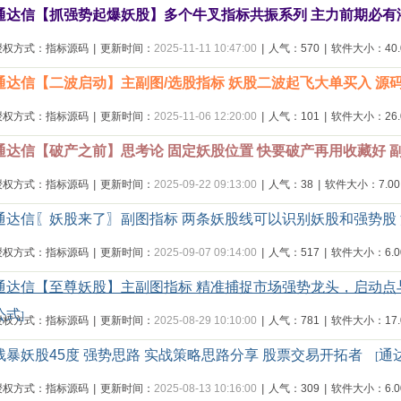
通达信【抓强势起爆妖股】多个牛叉指标共振系列 主力前期必有潜
授权方式：指标源码
|
更新时间：
2025-11-11 10:47:00
|
人气：570
|
软件大小：40.0
通达信【二波启动】主副图/选股指标 妖股二波起飞大单买入 源
授权方式：指标源码
|
更新时间：
2025-11-06 12:20:00
|
人气：101
|
软件大小：26.0
通达信【破产之前】思考论 固定妖股位置 快要破产再用收藏好 
授权方式：指标源码
|
更新时间：
2025-09-22 09:13:00
|
人气：38
|
软件大小：7.00
通达信〖妖股来了〗副图指标 两条妖股线可以识别妖股和强势股
授权方式：指标源码
|
更新时间：
2025-09-07 09:14:00
|
人气：517
|
软件大小：6.00
通达信【至尊妖股】主副图指标 精准捕捉市场强势龙头，启动
公式
]
授权方式：指标源码
|
更新时间：
2025-08-29 10:10:00
|
人气：781
|
软件大小：17.0
残暴妖股45度 强势思路 实战策略思路分享 股票交易开拓者
通
[
授权方式：指标源码
|
更新时间：
2025-08-13 10:16:00
|
人气：309
|
软件大小：6.00