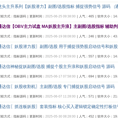
龙头主升系列【妖股潜力】副图/选股指标 捕捉强势信号 源码
[
授权方式：指标源码
|
更新时间：
2025-06-25 09:38:00
|
人气：465
|
软件大小：14.0
通达信【OBV主力试盘 MA妖股主升浪】主副图/选股指标 辅助
授权方式：指标源码
|
更新时间：
2025-06-19 08:08:00
|
人气：246
|
软件大小：43.0
通达信〖妖股潜力股〗副图/选股 用于捕捉强势股启动信号和妖股
授权方式：指标源码
|
更新时间：
2025-06-17 08:59:00
|
人气：557
|
软件大小：14.0
通达信神秘捉妖副图/选股 捕捉个股主升浪和妖股启动信号 源码
授权方式：指标源码
|
更新时间：
2025-06-17 07:58:00
|
人气：694
|
软件大小：19.0
通达信〖妖股收割机〗主副图/选股 专门捕捉妖股启动信号 源码
授权方式：指标源码
|
更新时间：
2025-06-07 11:28:00
|
人气：571
|
软件大小：21.0
通达信〖抓连板妖股〗套装指标 核心买入逻辑锁定确定性打板信
授权方式：指标源码
|
更新时间：
2025-05-30 08:28:00
|
人气：452
|
软件大小：19.0