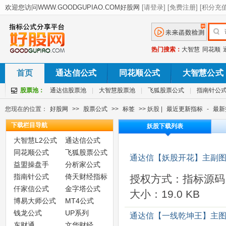
热门搜索：
大智慧
同花顺
首页
通达信公式
同花顺公式
大智慧公式
股票池：
通达信股票池
|
大智慧股票池
|
飞狐股票公式
|
指南针公
您现在的位置：
好股网
>>
股票公式
>>
标签
>> 妖股 |
最近更新指标
-
最新
下载栏目导航
妖股下载列表
大智慧L2公式
通达信公式
同花顺公式
飞狐股票公式
通达信【妖股开花】主副图
益盟操盘手
分析家公式
指南针公式
倚天财经指标
授权方式：指标源码
仟家信公式
金字塔公式
大小：19.0 KB
博易大师公式
MT4公式
钱龙公式
UP系列
通达信【一线乾坤王】主图
东财通
文华财经