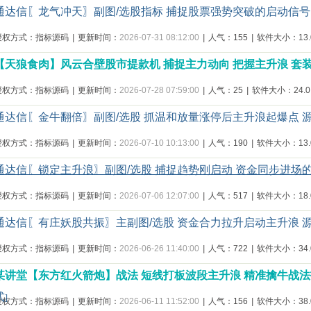
通达信〖龙气冲天〗副图/选股指标 捕捉股票强势突破的启动信号
授权方式：指标源码
|
更新时间：
2026-07-31 08:12:00
|
人气：155
|
软件大小：13.0
【天狼食肉】风云合壁股市提款机 捕捉主力动向 把握主升浪 套
授权方式：指标源码
|
更新时间：
2026-07-28 07:59:00
|
人气：25
|
软件大小：24.0
通达信〖金牛翻倍〗副图/选股 抓温和放量涨停后主升浪起爆点 
授权方式：指标源码
|
更新时间：
2026-07-10 10:13:00
|
人气：190
|
软件大小：13.0
通达信〖锁定主升浪〗副图/选股 捕捉趋势刚启动 资金同步进场
授权方式：指标源码
|
更新时间：
2026-07-06 12:07:00
|
人气：517
|
软件大小：18.0
通达信〖有庄妖股共振〗主副图/选股 资金合力拉升启动主升浪 
授权方式：指标源码
|
更新时间：
2026-06-26 11:40:00
|
人气：722
|
软件大小：34.0
某讲堂【东方红火箭炮】战法 短线打板波段主升浪 精准擒牛战法
式
]
授权方式：指标源码
|
更新时间：
2026-06-11 11:52:00
|
人气：156
|
软件大小：38.0