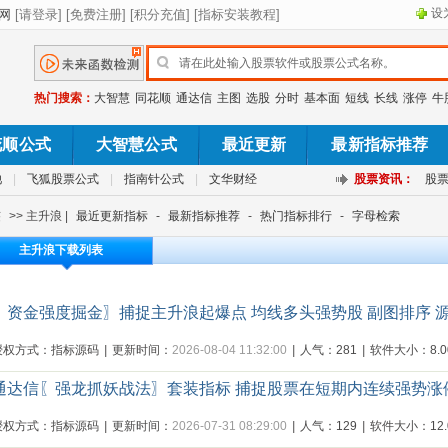
设
热门搜索：
大智慧
同花顺
通达信
主图
选股
分时
基本面
短线
长线
涨停
牛
花顺公式
大智慧公式
最近更新
最新指标推荐
池
|
飞狐股票公式
|
指南针公式
|
文华财经
股票资讯：
股
签
>> 主升浪 |
最近更新指标
-
最新指标推荐
-
热门指标排行
-
字母检索
主升浪下载列表
〖资金强度掘金〗捕捉主升浪起爆点 均线多头强势股 副图排序 
授权方式：指标源码
|
更新时间：
2026-08-04 11:32:00
|
人气：281
|
软件大小：8.00
通达信〖强龙抓妖战法〗套装指标 捕捉股票在短期内连续强势
授权方式：指标源码
|
更新时间：
2026-07-31 08:29:00
|
人气：129
|
软件大小：12.0