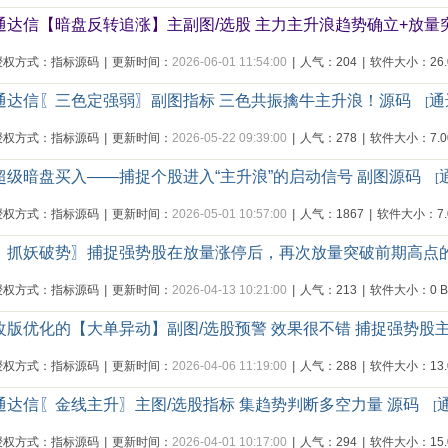
通达信【暗盘反转追涨】主副图/选股 主力主升浪趋势确立+放量
授权方式：指标源码
|
更新时间：
2026-06-01 11:54:00
|
人气：204
|
软件大小：26.0
通达信〖三色定强弱〗副图指标 三色共振擒牛主升浪！源码
通
[
授权方式：指标源码
|
更新时间：
2026-05-22 09:39:00
|
人气：278
|
软件大小：7.00
超级暗盘买入——捕捉个股进入“主升浪”的启动信号 副图源码
[
授权方式：指标源码
|
更新时间：
2026-05-01 10:57:00
|
人气：1867
|
软件大小：7.0
〖抓妖破势〗捕捉强势股在放量涨停后，再次放量突破前期高点的
授权方式：指标源码
|
更新时间：
2026-04-13 10:21:00
|
人气：213
|
软件大小：0 By
改版优化的【大单异动】副图/选股预警 效果很不错 捕捉强势股
授权方式：指标源码
|
更新时间：
2026-04-06 11:19:00
|
人气：288
|
软件大小：13.0
通达信〖金线主升〗主图/选股指标 集趋势判断多空力量 源码
[
授权方式：指标源码
|
更新时间：
2026-04-01 10:17:00
|
人气：294
|
软件大小：15.0