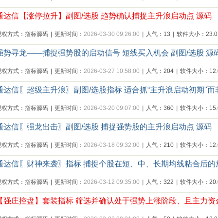
通达信【涨停拉升】副图/选股 趋势确认捕捉主升浪启动点 源码
授权方式：指标源码
|
更新时间：
2026-03-30 09:26:00
|
人气：13
|
软件大小：23.0
强势寻龙——捕捉强势股的启动信号 短线买入机会 副图/选股 源
授权方式：指标源码
|
更新时间：
2026-03-27 10:58:00
|
人气：204
|
软件大小：12.0
通达信〖超级主升浪〗副图/选股指标 适合抓“主升浪启动初期"而
授权方式：指标源码
|
更新时间：
2026-03-20 09:07:00
|
人气：360
|
软件大小：15.0
通达信〖强龙出击〗副图/选股 捕捉强势股的主升浪启动点 源码
授权方式：指标源码
|
更新时间：
2026-03-18 09:32:00
|
人气：210
|
软件大小：12.0
通达信〖财神来袭〗指标 捕捉个股在短、中、长期均线粘合后
授权方式：指标源码
|
更新时间：
2026-03-12 09:35:00
|
人气：322
|
软件大小：20.0
【强庄控盘】套装指标 筛选并确认处于强势上涨阶段、且主力