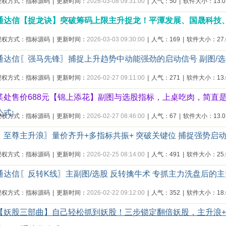
授权方式：指标源码
|
更新时间：
2026-03-08 09:31:00
|
人气：50
|
软件大小：13.0
通达信【捉龙诀】突破筹码上限主升捉龙！平潭发展、国晟科技
授权方式：指标源码
|
更新时间：
2026-03-03 09:30:00
|
人气：169
|
软件大小：27.0
通达信〖强马先锋〗捕捉上升趋势中动能强劲的启动信号 副图/选
授权方式：指标源码
|
更新时间：
2026-02-27 09:11:00
|
人气：271
|
软件大小：13.0
某处售价688元【锦上添花】副图与选股指标，上桌吃肉，简直
公式
]
授权方式：指标源码
|
更新时间：
2026-02-27 08:46:00
|
人气：67
|
软件大小：13.0
〖至尊主升浪〗量价齐升+多指标共振+ 突破关键位 捕捉强势启
授权方式：指标源码
|
更新时间：
2026-02-25 08:14:00
|
人气：491
|
软件大小：25.0
通达信〖反转K线〗主副图/选股 反转擒牛术 专抓主力洗盘后的
授权方式：指标源码
|
更新时间：
2026-02-22 09:12:00
|
人气：352
|
软件大小：18.0
【妖股三部曲】自己轻松抓到妖股！三步锁定翻倍妖股，主升浪