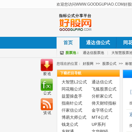
首页
通达信公式
同
股票池：
通达信股票池
|
大智慧股票
您现在的位置：
好股网
>>
股票公式
>>
标
下载栏目导航
大智慧L2公式
通达信公式
同花顺公式
飞狐股票公式
益盟操盘手
分析家公式
指南针公式
倚天财经指标
仟家信公式
金字塔公式
博易大师公式
MT4公式
钱龙公式
UP系列
东财通
文华财经