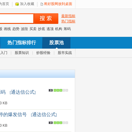
为首页
加入收藏
将好股网放到桌面
最新指标
热门指标
股
画线
趋势
波段
买卖
抄底
逃顶
机构
筹码
热门指标排行
股票池
票入门
|
股票知识
|
炒股经验
|
股市实战
源码
通达信公式
[
]
 KB
涨停的爆发信号
通达信公式
[
]
 KB